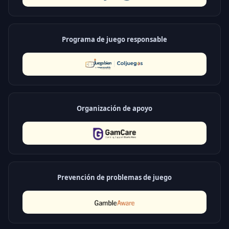
Programa de juego responsable
Organización de apoyo
Prevención de problemas de juego