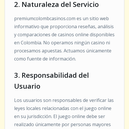
2. Naturaleza del Servicio
premiumcolombcasinos.com es un sitio web
informativo que proporciona reseñas, análisis
y comparaciones de casinos online disponibles
en Colombia. No operamos ningún casino ni
procesamos apuestas. Actuamos únicamente
como fuente de información.
3. Responsabilidad del
Usuario
Los usuarios son responsables de verificar las
leyes locales relacionadas con el juego online
en su jurisdicción. El juego online debe ser
realizado únicamente por personas mayores